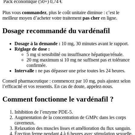
Pack économique (50+)
0,74 €
Plus vous
commandez
, plus le coût unitaire diminue : c’est le
meilleur moyen d’acheter votre traitement
pas cher
en ligne.
Dosage recommandé du vardénafil
Dosage à la demande :
10 mg, 30 minutes avant le rapport.
Réglage de dose :
5 mg si sensibilité ou insuffisance hépatique/rénale.
20 mg maximum si 10 mg ne suffisent pas et tolérance
confirmée.
Intervalle :
ne pas dépasser une prise toutes les 24 heures.
Conseil pharmaceutique : commencez par 10 mg, puis ajustez selon
l’efficacité et vos ressentis. En cas de doute, appelez-nous.
Comment fonctionne le vardénafil ?
Inhibition de l’enzyme PDE-5.
Augmentation de la concentration de GMPc dans les corps
caverneux.
Relaxation des muscles lisses et amélioration du flux sanguin.
Érection ferme pendant 4 à 6 heures avec stimulation sexuelle.