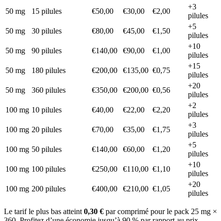
+3
50 mg
15 pilules
€50,00
€30,00
€2,00
pilules
+5
50 mg
30 pilules
€80,00
€45,00
€1,50
pilules
+10
50 mg
90 pilules
€140,00
€90,00
€1,00
pilules
+15
50 mg
180 pilules
€200,00
€135,00
€0,75
pilules
+20
50 mg
360 pilules
€350,00
€200,00
€0,56
pilules
+2
100 mg
10 pilules
€40,00
€22,00
€2,20
pilules
+3
100 mg
20 pilules
€70,00
€35,00
€1,75
pilules
+5
100 mg
50 pilules
€140,00
€60,00
€1,20
pilules
+10
100 mg
100 pilules
€250,00
€110,00
€1,10
pilules
+20
100 mg
200 pilules
€400,00
€210,00
€1,05
pilules
Le tarif le plus bas atteint
0,30 €
par comprimé pour le pack 25 mg ×
360. Profitez d’une économie jusqu’à 90 % par rapport au prix