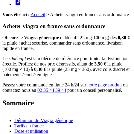
description
Vous êtes ici :
Accueil
> Acheter viagra en france sans ordonnance
Acheter viagra en france sans ordonnance
Obtenez le
Viagra générique
(sildénafil 25 mg-100 mg) dès
0,30 €
la pilule : achat sécurisé, commander sans ordonnance, livraison
rapide en france.
Le
sildénafil
est la molécule de référence pour traiter la dysfonction
érectile. Profitez de nos prix dégressifs, allant de
3,50 €
la pilule
(100 mg × 10) à
0,30 €
la pilule (25 mg × 360), avec colis discret et
paiement sécurisé en ligne.
Passez votre commande en ligne 24 h/24 sur
notre page produit
ou
contactez-nous au
02 35 44 39 44
pour un conseil personnalisé.
Sommaire
Définition du Viagra générique
Tarifs en france
Dose et utilisation