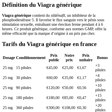
Définition du Viagra générique
Viagra générique
contient du
sildénafil
, un inhibiteur de la
phosphodiestérase 5. Il favorise le flux sanguin vers le pénis sous
stimulation sexuelle, entraînant une érection ferme pendant 4 à 6
heures. Ce produit générique, conforme aux normes GMP, offre la
même efficacité que la marque d’origine à un prix pas cher.
Tarifs du Viagra générique en france
Prix
Notre
Prix
Dosage
Conditionnement
Bonus
public
prix
unitaire
+3
25 mg
15 pilules
€45,00
€25,00
€1,67
pilules
+4
25 mg
30 pilules
€60,00
€35,00
€1,17
pilules
+10
25 mg
90 pilules
€120,00
€50,00
€0,56
pilules
+15
25 mg
180 pilules
€180,00
€85,00
€0,47
pilules
+20
25 mg
360 pilules
€300,00
€108,00
€0,30
pilules