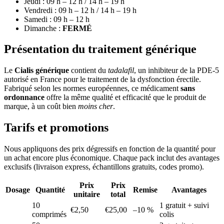
Jeudi : 09 h – 12 h / 14 h – 19 h
Vendredi : 09 h – 12 h / 14 h – 19 h
Samedi : 09 h – 12 h
Dimanche :
FERMÉ
Présentation du traitement générique
Le
Cialis générique
contient du
tadalafil
, un inhibiteur de la PDE-5
autorisé en France pour le traitement de la dysfonction érectile.
Fabriqué selon les normes européennes, ce médicament
sans
ordonnance
offre la même qualité et efficacité que le produit de
marque, à un coût bien
moins cher
.
Tarifs et promotions
Nous appliquons des prix dégressifs en fonction de la quantité pour
un achat encore plus économique. Chaque pack inclut des avantages
exclusifs (livraison express, échantillons gratuits, codes promo).
Prix
Prix
Dosage
Quantité
Remise
Avantages
unitaire
total
10
1 gratuit + suivi
€2,50
€25,00
–10 %
comprimés
colis