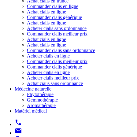
Achat cialis en france
Commander cialis en ligne
Achat cialis en ligne
Commander cialis générique
Achat cialis en ligne
Acheter cialis sans ordonnance
Commander cialis meilleur prix
Achat cialis en ligne
Achat cialis en ligne
Commander cialis sans ordonnance
Acheter cialis en ligne
Commander cialis meilleur prix
Commander cialis générique
Acheter cialis en ligne
Acheter cialis meilleur prix
Achat cialis sans ordonnance
Médecine naturelle
Phytothérapie
Gemmothérapie
Aromathérapie
Matériel médical
phone
mail