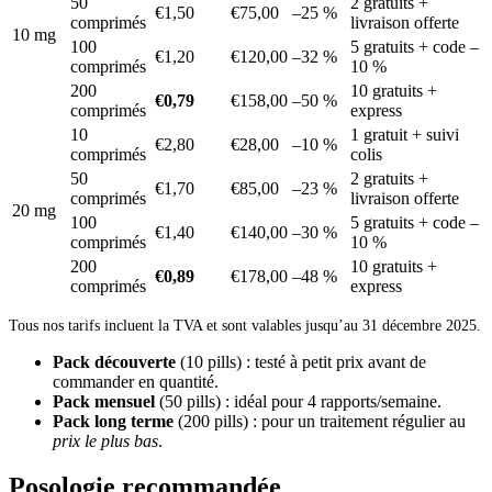
50
2 gratuits +
€1,50
€75,00
–25 %
comprimés
livraison offerte
10 mg
100
5 gratuits + code –
€1,20
€120,00
–32 %
comprimés
10 %
200
10 gratuits +
€0,79
€158,00
–50 %
comprimés
express
10
1 gratuit + suivi
€2,80
€28,00
–10 %
comprimés
colis
50
2 gratuits +
€1,70
€85,00
–23 %
comprimés
livraison offerte
20 mg
100
5 gratuits + code –
€1,40
€140,00
–30 %
comprimés
10 %
200
10 gratuits +
€0,89
€178,00
–48 %
comprimés
express
Tous nos tarifs incluent la TVA et sont valables jusqu’au 31 décembre 2025.
Pack découverte
(10 pills) : testé à petit prix avant de
commander en quantité.
Pack mensuel
(50 pills) : idéal pour 4 rapports/semaine.
Pack long terme
(200 pills) : pour un traitement régulier au
prix le plus bas
.
Posologie recommandée